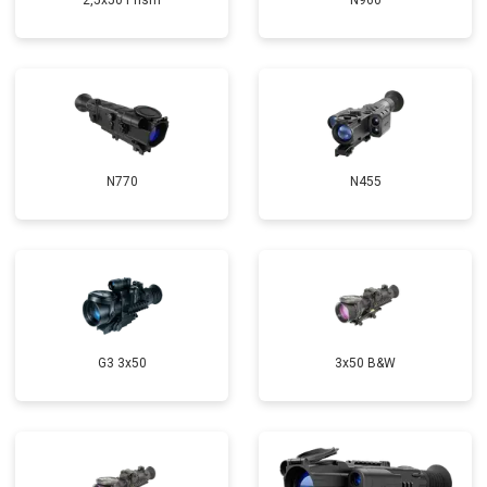
2,5x50 Prism
N960
N770
N455
G3 3x50
3x50 B&W