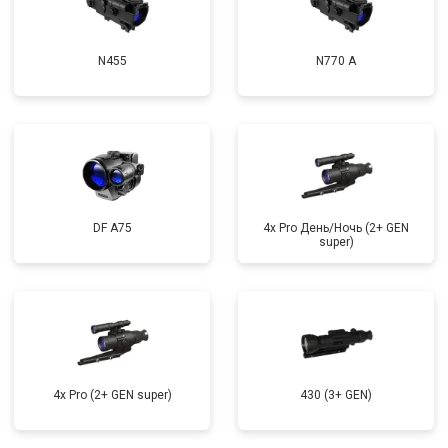
N455
N770 А
DF A75
4x Pro День/Ночь (2+ GEN
super)
4x Pro (2+ GEN super)
430 (3+ GEN)