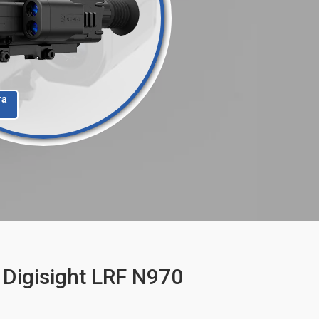
та
Digisight LRF N970