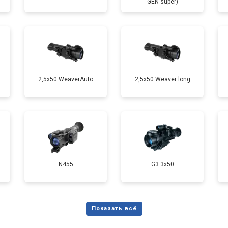
GEN super)
2,5x50 WeaverAuto
2,5x50 Weaver long
N455
G3 3x50