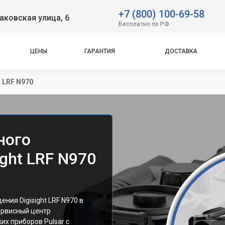
+7 (800) 100-69-58
аковская улица, 6
Бесплатно по РФ
ЦЕНЫ
ГАРАНТИЯ
ДОСТАВКА
t LRF N970
ного
ight LRF N970
ния Digisight LRF N970 в
ервисный центр
их приборов Pulsar с