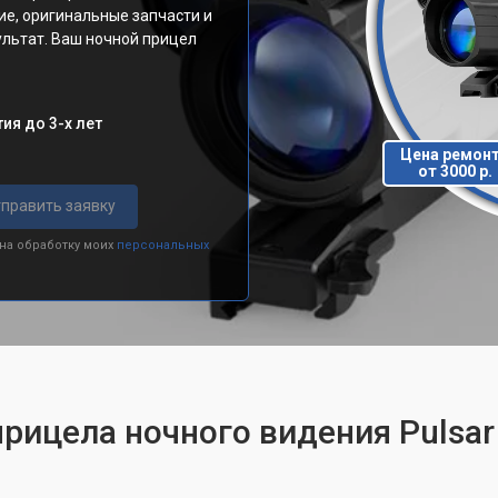
ие, оригинальные запчасти и
льтат. Ваш ночной прицел
ия до 3-х лет
Цена ремон
от 3000 р.
править заявку
 на обработку моих
персональных
рицела ночного видения Pulsar 