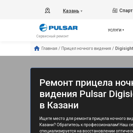
Спарт
Казань
▼
УСЛУГИ
Сервисный ремонт
Главная
/
Прицел ночного видения
/
Digisigh
Ремонт прицела ноч
видения Pulsar Digis
в Казани
Ищете место для ремонта прицела ночного виде
Казани? Обратитесь к профессионалам! Наш с
специализируется на восстановлении оптическ