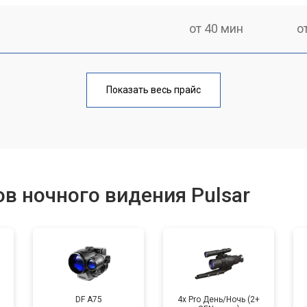
от 40 мин
о
от 100 мин
о
Показать весь прайс
фокусировки
от 60 мин
о
ментов
от 110 мин
о
в ночного видения Pulsar
DF A75
4x Pro День/Ночь (2+