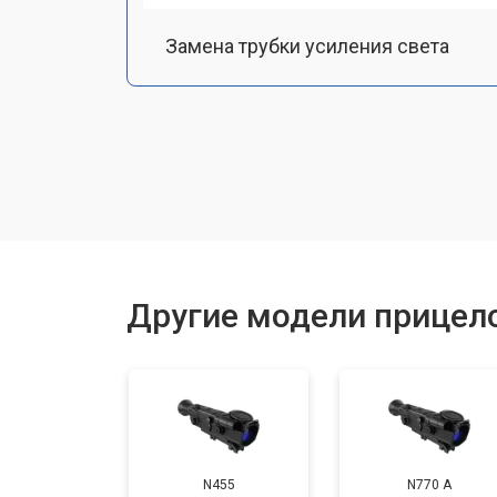
Замена трубки усиления света
Замена или ремонт ИК-подсветки
Настройка или ремонт механизма 
Замена или ремонт крепежных эле
Другие модели прицело
N455
N770 А