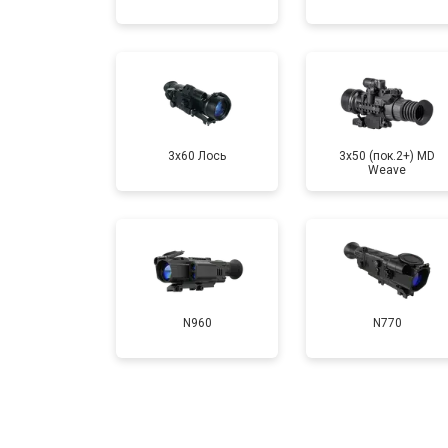
3x60 Лось
3x50 (пок.2+) MD
Weave
N960
N770