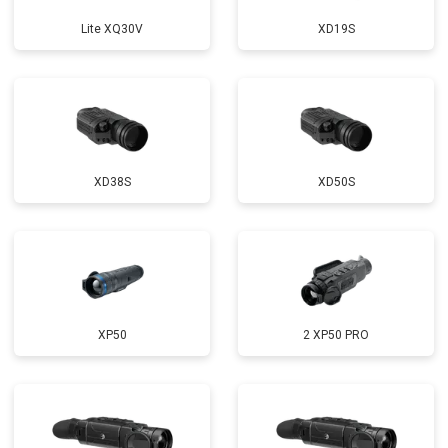
Lite XQ30V
XD19S
XD38S
XD50S
XP50
2 XP50 PRO