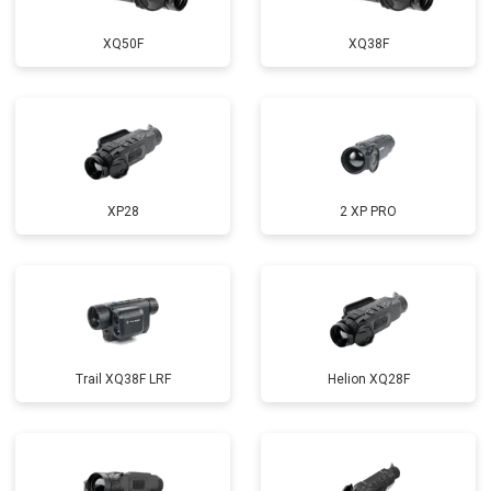
XQ50F
XQ38F
XP28
2 XP PRO
Trail XQ38F LRF
Helion XQ28F