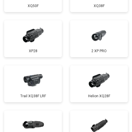
XQ50F
XQ38F
XP28
2 XP PRO
Trail XQ38F LRF
Helion XQ28F